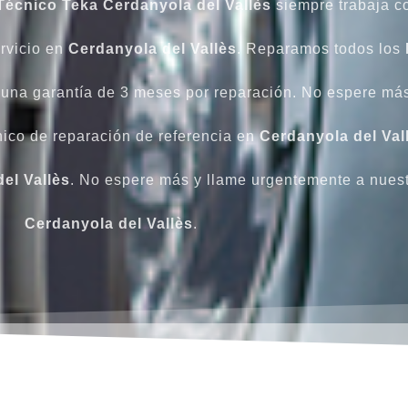
Técnico Teka Cerdanyola del Vallès
siempre trabaja c
ervicio en
Cerdanyola del Vallès
. Reparamos todos los
 una garantía de 3 meses por reparación. No espere má
cnico de reparación de referencia en
Cerdanyola del Val
el Vallès
. No espere más y llame urgentemente a nues
Cerdanyola del Vallès
.