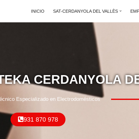
INICIO
SAT-CERDANYOLA DEL VALLÈS
EM
 TEKA CERDANYOLA D
Técnico Especializado en Electrodomésticos
931 870 978