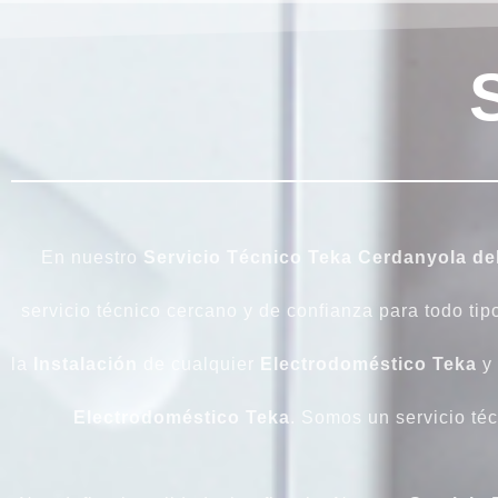
En nuestro
Servicio Técnico Teka Cerdanyola del
servicio técnico cercano y de confianza para todo ti
la
Instalación
de cualquier
Electrodoméstico
Teka
y 
Electrodoméstico
Teka
. Somos un servicio téc