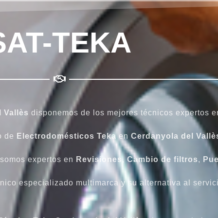
SAT-TEKA
 Vallès
disponemos de los mejores técnicos expertos e
po de
Electrodomésticos Teka
en
Cerdanyola del Vall
somos expertos en
Revisiones
,
Cambio
de
filtros
,
Pue
nico especializado multimarca y su alternativa al servici