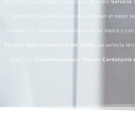
Nos define la calidad y la eficacia. Nuestro
Servicio 
material, ofreciendo a nuestros clientes el mejor s
siempre con recambios originales de su marca y con
Técnico Teka Cerdanyola del Vallès
, su servicio té
todos sus
Electrodoméstico Teka
en
Cerdanyola d