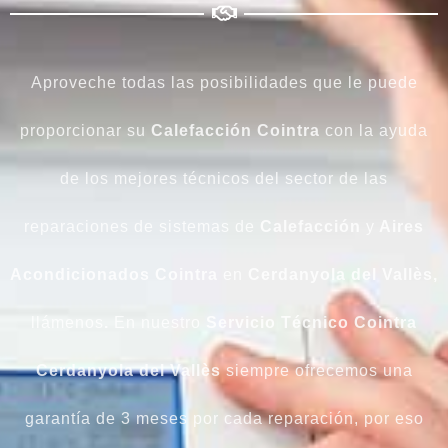
Aproveche todas las posibilidades que le puede
proporcionar su
Calefacción Cointra
con la ayuda
de los mejores técnicos del sector de las
reparaciones de sistemas de
Calefacción
y
Aires
Acondicionados Cointra
en
Cerdanyola del Vallès,
llámenos
.
En nuestro
Servicio Técnico Cointra
Cerdanyola del Vallès
siempre ofrecemos una
garantía de 3 meses por cada reparación, por eso