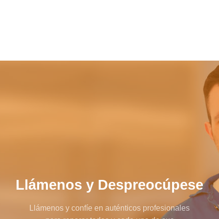
Llámenos y Despreocúpese
Llámenos y confíe en auténticos profesionales