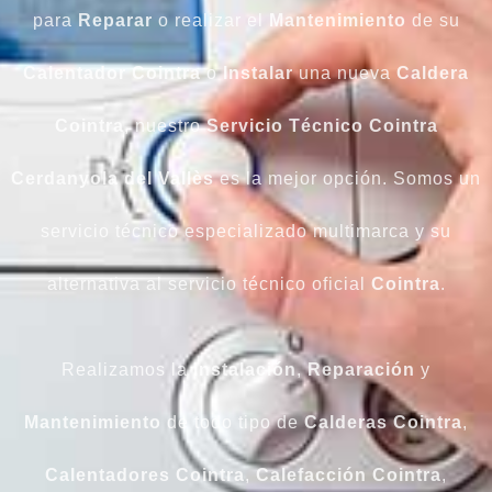
para
Reparar
o realizar el
Mantenimiento
de su
Calentador Cointra
o
Instalar
una nueva
Caldera
Cointra
, nuestro
Servicio Técnico Cointra
Cerdanyola del Vallès
es la mejor opción. Somos un
servicio técnico especializado multimarca y su
alternativa al servicio técnico oficial
Cointra
.
Realizamos la
Instalación
,
Reparación
y
Mantenimiento
de todo tipo de
Calderas Cointra
,
Calentadores Cointra
,
Calefacción Cointra
,