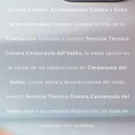
Termos Cointra
,
Acumuladores Cointra
y
Aires
acondicionados Cointra
. Alargue la vida de su
Calefacción
llamando a nuestro
Servicio Técnico
Cointra Cerdanyola del Vallès
, la mejor opción en
el sector de las reparaciones en
Cerdanyola del
Vallès
. Llame ahora y despreocúpese del resto,
nuestro
Servicio Técnico Cointra Cerdanyola del
Vallès
está a su completa disposición, no dude en
contactar con nosotros.