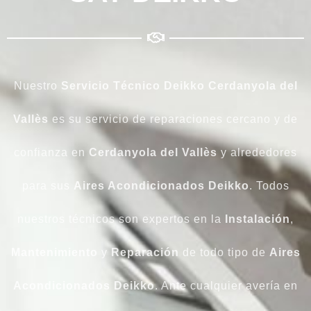
Nuestro
Servicio Técnico Deikko Cerdanyola del
Vallès
es su servicio de reparaciones cercano y de
confianza en
Cerdanyola del Vallès
y alrededores
para sus
Aires Acondicionados Deikko
. Todos
nuestros técnicos son expertos en la
Instalación
,
Mantenimiento
y
Reparación
de todo tipo de
Aires
Acondicionados
Deikko
. Ante cualquier avería en