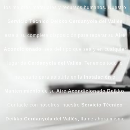
los mejores materiales y recursos humanos. Nuestro
Servicio Técnico Deikko Cerdanyola del Vallès
está a su completa disposición para reparar su
Aire
Acondicionado
, sea del tipo que sea y en cualquier
lugar de
Cerdanyola del Vallès
. Tenemos todo lo
necesario para asistirle en la
Instalación
o
Mantenimiento
de su
Aire
Acondicionado
Deikko
.
Contacte con nosotros, nuestro
Servicio Técnico
Deikko Cerdanyola del Vallès,
llame ahora mismo