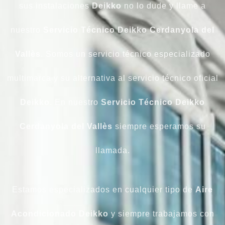
sus instalaciones
Deikko
no lo dude y llame a
nuestro
Servicio
Técnico
Deikko
Cerdanyola del
Vallès
. Somos un servicio técnico especializado
multimarca y su alternativa al servicio técnico oficial
Deikko
. En nuestro
Servicio Técnico Deikko
Cerdanyola del Vallès
siempre esperamos su
llamada.
Estamos especializados en cualquier tipo de
Aire
Acondicionado Deikko
y siempre trabajamos con