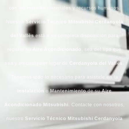
con los mejores materiales y recursos humanos.
Nuestro
Servicio Técnico Mitsubishi Cerdanyola
del Vallès
está a su completa disposición para
reparar su
Aire
Acondicionado
, sea del tipo que
sea y en cualquier lugar de
Cerdanyola del Vallès
.
Tenemos todo lo necesario para asistirle en la
Instalación
o
Mantenimiento
de su
Aire
Acondicionado
Mitsubishi
. Contacte con nosotros,
nuestro
Servicio Técnico Mitsubishi Cerdanyola