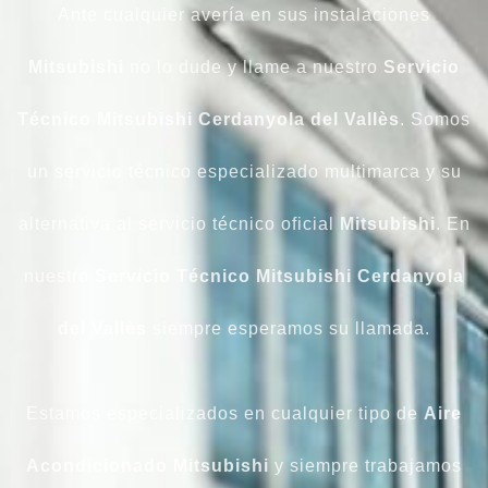
Ante cualquier avería en sus instalaciones
Mitsubishi
no lo dude y llame a nuestro
Servicio
Técnico
Mitsubishi
Cerdanyola del Vallès
. Somos
un servicio técnico especializado multimarca y su
alternativa al servicio técnico oficial
Mitsubishi
. En
nuestro
Servicio Técnico Mitsubishi Cerdanyola
del Vallès
siempre esperamos su llamada.
Estamos especializados en cualquier tipo de
Aire
Acondicionado Mitsubishi
y siempre trabajamos