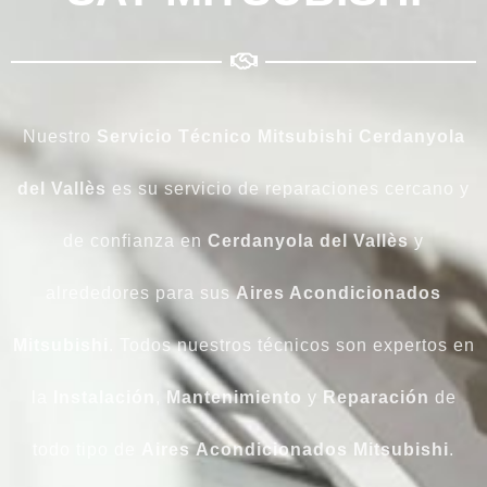
Nuestro
Servicio Técnico Mitsubishi Cerdanyola
del Vallès
es su servicio de reparaciones cercano y
de confianza en
Cerdanyola del Vallès
y
alrededores para sus
Aires Acondicionados
Mitsubishi
. Todos nuestros técnicos son expertos en
la
Instalación
,
Mantenimiento
y
Reparación
de
todo tipo de
Aires
Acondicionados
Mitsubishi
.