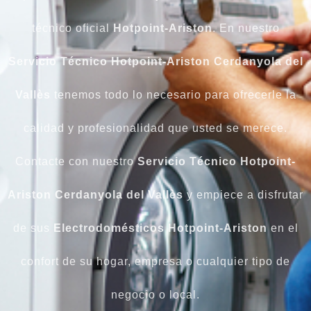
técnico oficial
Hotpoint-Ariston
. En nuestro
Servicio Técnico Hotpoint-Ariston Cerdanyola del
Vallès
tenemos todo lo necesario para ofrecerle la
calidad y profesionalidad que usted se merece.
Contacte con nuestro
Servicio Técnico Hotpoint-
Ariston Cerdanyola del Vallès
y empiece a disfrutar
de sus
Electrodomésticos
Hotpoint-Ariston
en el
confort de su hogar, empresa o cualquier tipo de
negocio o local.