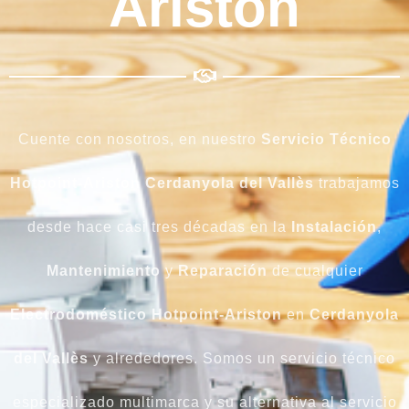
Ariston
Cuente con nosotros, en nuestro
Servicio Técnico
Hotpoint-Ariston Cerdanyola del Vallès
trabajamos
desde hace casi tres décadas en la
Instalación
,
Mantenimiento
y
Reparación
de cualquier
Electrodoméstico Hotpoint-Ariston
en
Cerdanyola
del Vallès
y alrededores. Somos un servicio técnico
especializado multimarca y su alternativa al servicio