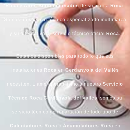
Roca
y
Aires
Acondicionados
de su marca
Roca
.
Somos un servicio técnico especializado multimarca
y su alternativa al servicio técnico oficial
Roca
.
Estamos disponibles para todo lo que sus
instalaciones
Roca
en
Cerdanyola del Vallès
necesiten. Llame ahora mismo a nuestro
Servicio
Técnico Roca Cerdanyola del Vallès
, somos su
servicio técnico de reparación de todo tipo de
Calentadores
Roca
o
Acumuladores
Roca
en