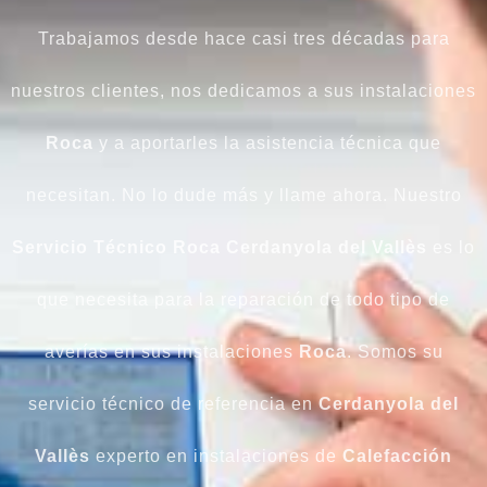
Trabajamos desde hace casi tres décadas para
nuestros clientes, nos dedicamos a sus instalaciones
Roca
y a aportarles la asistencia técnica que
necesitan. No lo dude más y llame ahora. Nuestro
Servicio Técnico Roca Cerdanyola del Vallès
es lo
que necesita para la reparación de todo tipo de
averías en sus instalaciones
Roca
. Somos su
servicio técnico de referencia en
Cerdanyola del
Vallès
experto en instalaciones de
Calefacción